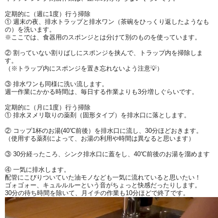
定期的に（週に1度）行う掃除
① 週末の夜、排水トラップと排水ワン（茶碗をひっくり返したようなも
の）を洗います。
※ここでは、食器用のスポンジとは分けて別のものを使っています。
② 割っていない割りばしにスポンジを挟んで、トラップ内を掃除しま
す。
（※トラップ内にスポンジを置き忘れないよう注意💡）
③ 排水ワンも同様に洗い流します。
週一作業にかかる時間は、毎日する作業よりも3分増しぐらいです。
定期的に（月に1度）行う掃除
① 排水ヌメリ取りの薬剤（固形タイプ）を排水口に落とします。
② コップ1杯のお湯(40℃前後）を排水口に流し、30分ほどおきます。
（使用する薬剤によって、お湯の利用や時間は異なると思います）
③ 30分経ったころ、シンク排水口に蓋をし、40℃前後のお湯を溜めます
④ 一気に排水します。
配管にこびりついていた油モノなども一気に流れていると思いたい！
ゴォゴォー、キュルルルーという音がちょっと快感だったりします。
30分の待ち時間を除いて、月イチの作業も10分ほどで終了です。