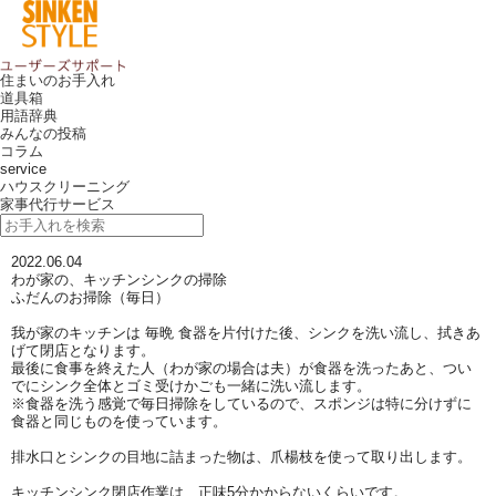
住まいのお手入れ
道具箱
用語辞典
みんなの投稿
コラム
service
ハウスクリーニング
家事代行サービス
2022.06.04
わが家の、キッチンシンクの掃除
ふだんのお掃除（毎日）
我が家のキッチンは 毎晩 食器を片付けた後、シンクを洗い流し、拭きあ
げて閉店となります。
最後に食事を終えた人（わが家の場合は夫）が食器を洗ったあと、つい
でにシンク全体とゴミ受けかごも一緒に洗い流します。
※食器を洗う感覚で毎日掃除をしているので、スポンジは特に分けずに
食器と同じものを使っています。
排水口とシンクの目地に詰まった物は、爪楊枝を使って取り出します。
キッチンシンク閉店作業は、正味5分かからないくらいです。