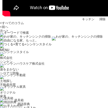
キッチン
掃除
<
すべてのコラム
<
前へ
次へ
>
MENU
株式会社
シンケン
薬をまかない
シロアリ防除
土地探し
不動産売買
オリジナル
家具
道具箱
用語辞典
お手入れ